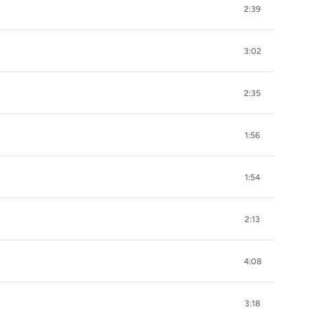
2:39
3:02
2:35
1:56
1:54
2:13
4:08
3:18