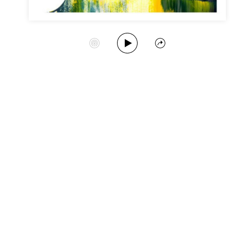
Play Album
Start Station
Share