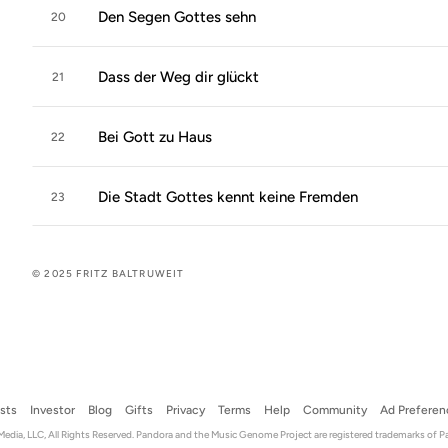
Den Segen Gottes sehn
20
Dass der Weg dir glückt
21
Bei Gott zu Haus
22
Die Stadt Gottes kennt keine Fremden
23
© 2025 FRITZ BALTRUWEIT
ists
Investor
Blog
Gifts
Privacy
Terms
Help
Community
Ad Preferen
dia, LLC, All Rights Reserved. Pandora and the Music Genome Project are registered trademarks of P