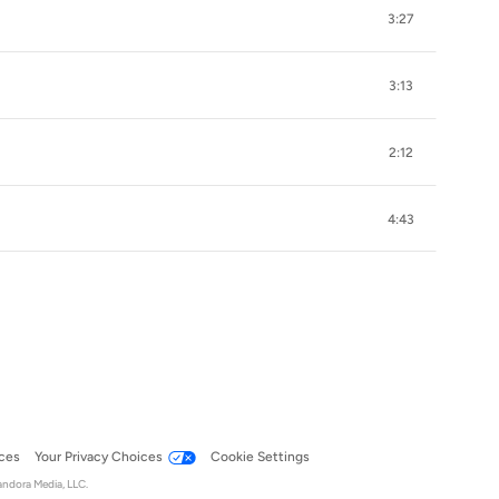
3:27
3:13
2:12
4:43
ces
Your Privacy Choices
Cookie Settings
andora Media, LLC.