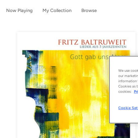
Now Playing
My Collection
Browse
We use cooki
our marketin
information 
Cookies as t
cookies:
Pr
Cookie Set