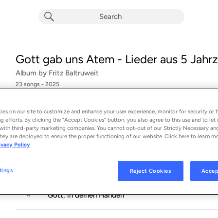
Gott gab uns Atem - Lieder aus 5 Jahr
Album by
Fritz Baltruweit
23 songs
 - 2025
Gott gab uns Atem
1
es on our site to customize and enhance your user experience, monitor for security or f
g efforts. By clicking the “Accept Cookies” button, you also agree to this use and to let 
with third-party marketing companies. You cannot opt-out of our Strictly Necessary an
Wie ist dein Lebenstraum
hey are deployed to ensure the proper functioning of our website. Click here to learn m
2
ivacy Policy
Soviel du brauchst
3
tings
Reject Cookies
Accep
Gott, in deinen Händen
4